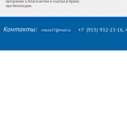
прозрении; о благочестии и счастье в браке;
при бесплодии.
Контакты:
+7
(915)
932-23-16, 
natula57@mail.ru