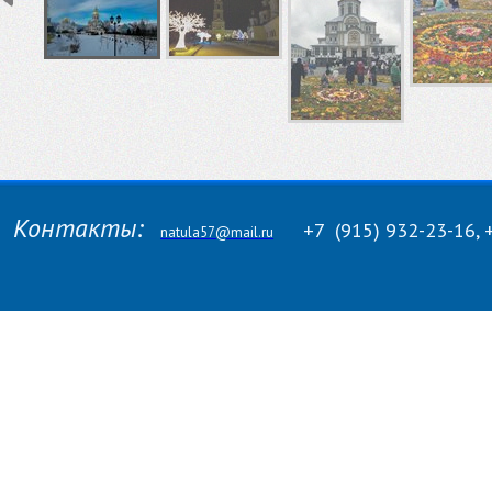
Контакты:
+7
(915)
932-23-16, 
natula57@mail.ru