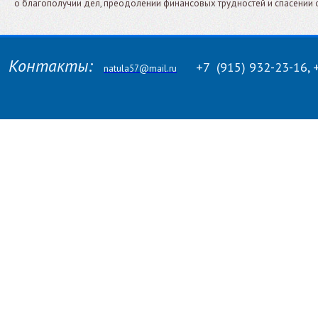
о благополучии дел, преодолении финансовых трудностей и спасении 
Контакты:
+7
(915)
932-23-16, 
natula57@mail.ru