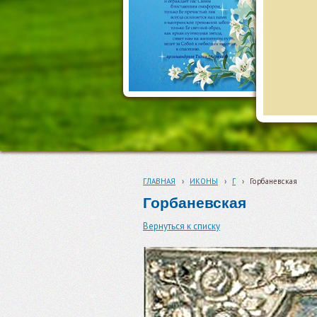
ГЛАВНАЯ
›
ИКОНЫ
›
Г
›
Горбаневская
Горбаневская
Вернуться к списку