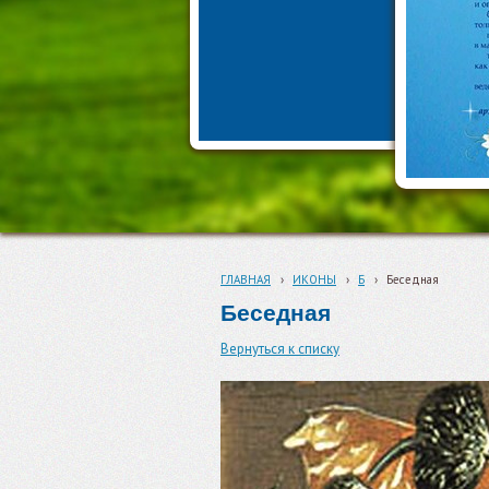
ГЛАВНАЯ
›
ИКОНЫ
›
Б
›
Беседная
Беседная
Вернуться к списку