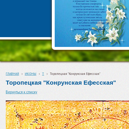
ГЛАВНАЯ
›
ИКОНЫ
›
Т
›
Торопецкая "Конрунская Ефесская"
Торопецкая "Конрунская Ефесская"
Вернуться к списку