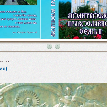
игитрия)
ия)