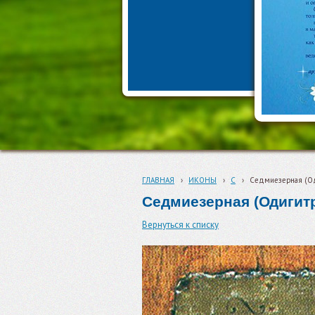
ГЛАВНАЯ
›
ИКОНЫ
›
С
›
Седмиезерная (О
Седмиезерная (Одигит
Вернуться к списку