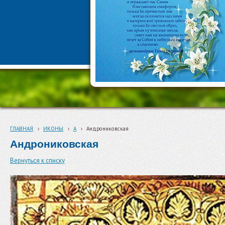
ГЛАВНАЯ
›
ИКОНЫ
›
А
›
Андрониковская
Андрониковская
Вернуться к списку