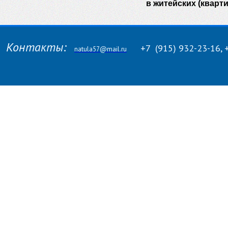
в житейских (кварт
Контакты:
+7
(915)
932-23-16, 
natula57@mail.ru