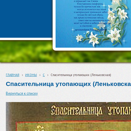
ГЛАВНАЯ
›
ИКОНЫ
›
С
›
Спасительница утопающих (Леньковская)
Спасительница утопающих (Леньковска
Вернуться к списку