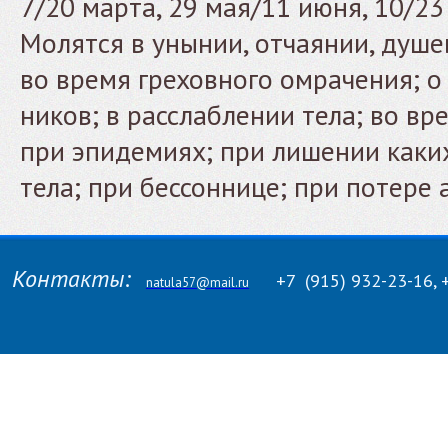
7/20 марта, 29 мая/11 июня, 10/2
Молятся в унынии, отчаянии, душе
во время греховного омрачения; о
ников; в расслаблении тела; во вр
при эпидемиях; при лишении каки
тела; при бессоннице; при потере 
Контакты:
+7
(915)
932-23-16, 
natula57@mail.ru