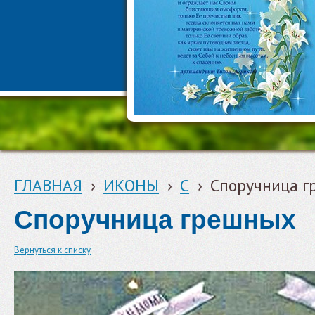
ГЛАВНАЯ
›
ИКОНЫ
›
С
›
Споручница 
Споручница грешных
Вернуться к списку