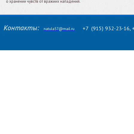
о хранении чувств от вражиих нападений.
Контакты:
+7
(915)
932-23-16, 
natula57@mail.ru