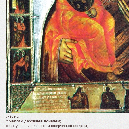
7/20 мая
Молятся о даровании покаяния;
о заступлении страны от иноверческой скверны,