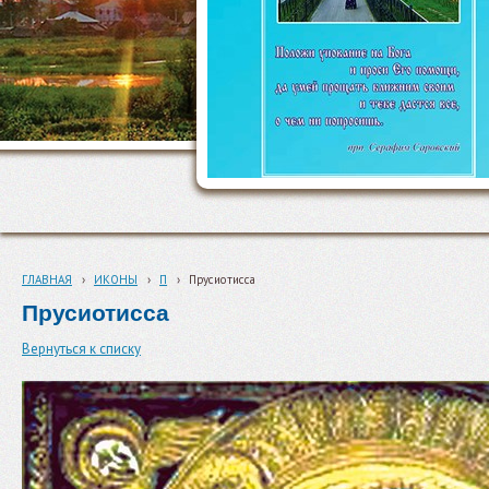
ГЛАВНАЯ
›
ИКОНЫ
›
П
›
Прусиотисса
Прусиотисса
Вернуться к списку