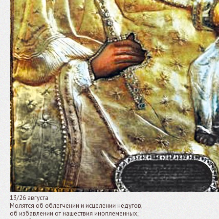
13/26 августа
Молятся об облегчении и исцелении недугов;
об избавлении от нашествия иноплеменных;