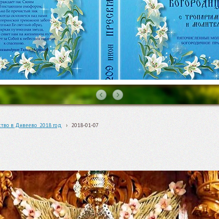
тво в Дивеево_2018 год
›
2018-01-07