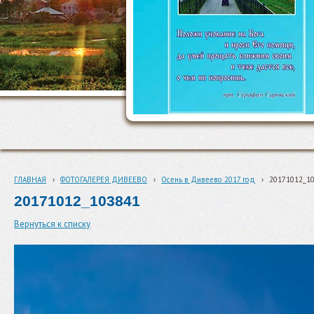
ГЛАВНАЯ
›
ФОТОГАЛЕРЕЯ ДИВЕЕВО
›
Осень в Дивеево 2017 год
›
20171012_1
20171012_103841
Вернуться к списку